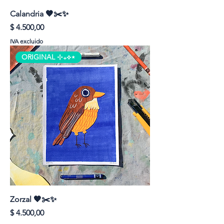
Calandria 🤎✂️✨
Precio
$ 4.500,00
IVA excluido
ORIGINAL ⊹₊⟡⋆
Zorzal 🧡✂️✨
Precio
$ 4.500,00