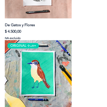
De Gatos y Flores
Precio
$ 4.500,00
IVA excluido
ORIGINAL ⊹₊⟡⋆