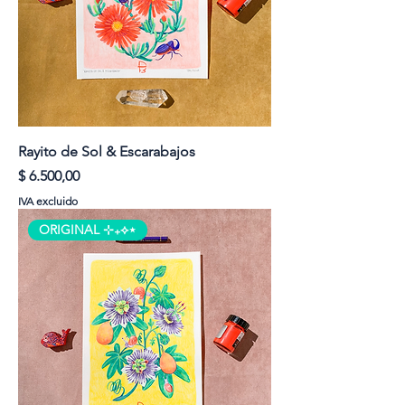
Rayito de Sol & Escarabajos
Precio
$ 6.500,00
IVA excluido
ORIGINAL ⊹₊⟡⋆