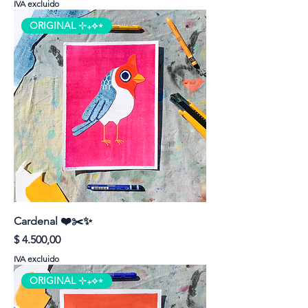
IVA excluido
ORIGINAL ⊹₊⟡⋆
Cardenal ❤️✂️✨
Precio
$ 4.500,00
IVA excluido
ORIGINAL ⊹₊⟡⋆